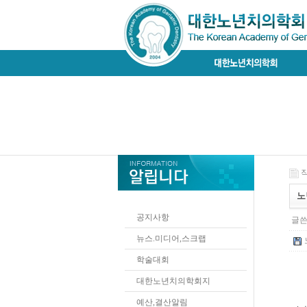
작
노년
공지사항
글쓴
뉴스.미디어,스크랩
학술대회
대한노년치의학회지
예산,결산알림