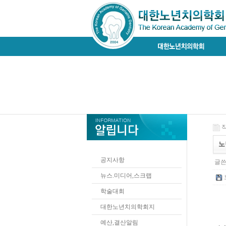
작
노년
공지사항
글쓴
뉴스.미디어,스크랩
학술대회
대한노년치의학회지
예산,결산알림